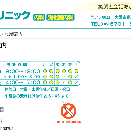
〒546-0012 大阪市
ジ
>
診療案内
案内
目
科
化器内科