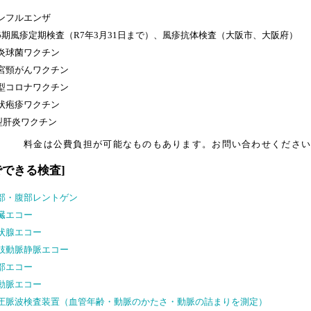
ンフルエンザ
5期風疹定期検査（R7年3月31日まで）、風疹抗体検査（大阪市、大阪府）
炎球菌ワクチン
宮頸がんワクチン
型コロナワクチン
状疱疹ワクチン
型肝炎ワクチン
料金は公費負担が可能なものもあります。お問い合わせくださ
でできる検査]
部・腹部レントゲン
臓エコー
状腺エコー
肢動脈静脈エコー
部エコー
動脈エコー
圧脈波検査装置（血管年齢・動脈のかたさ・動脈の詰まりを測定）