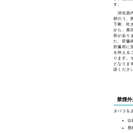
す。
消化器内
胆のう、
下痢、吐
から、黄
状があり
た、肝臓
肝臓癌に
を抑える
ります。
となりま
談くださ
禁煙外
タバコを
以
禁