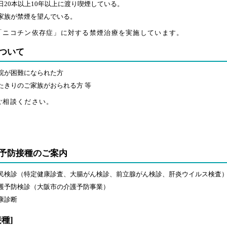
日20本以上10年以上に渡り喫煙している。
家族が禁煙を望んでいる。
「ニコチン依存症」に対する禁煙治療を実施しています。
ついて
院が困難になられた方
たきりのご家族がおられる方 等
ご相談ください。
予防接種のご案内
民検診（特定健康診査、大腸がん検診、前立腺がん検診、肝炎ウイルス検査
護予防検診（大阪市の介護予防事業）
康診断
種]