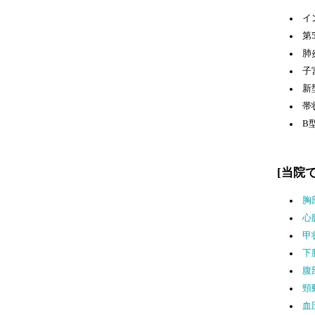
イ
第
肺
子
新
帯
B
[当院
胸
心
甲
下
腹
頸
血