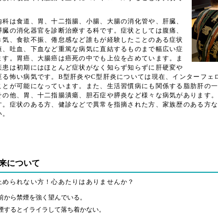
科は食道、胃、十二指腸、小腸、大腸の消化管や、肝臓、
膵臓の消化器官を診断治療する科です。症状としては腹痛、
き気、食欲不振、倦怠感など誰もが経験したことのある症状
疸、吐血、下血など重篤な病気に直結するものまで幅広い症
ます。胃癌、大腸癌は癌死の中でも上位を占めています。ま
疾患は初期にはほとんど症状がなく知らず知らずに肝硬変や
至る怖い病気です。B型肝炎やC型肝炎については現在、インターフェ
ことが可能になっています。また、生活習慣病にも関係する脂肪肝の
その他、胃、十二指腸潰瘍、胆石症や膵炎など様々な病気があります
す。症状のある方、健診などで異常を指摘された方、家族歴のある方
い。
来について
止められない方！心あたりはありませんか？
前から禁煙を強く望んでいる。
煙するとイライラして落ち着かない。