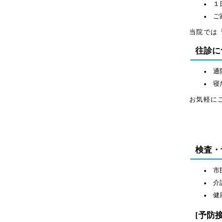
１
ご
当院では
往診に
通
寝
お気軽に
検査・
市
介
健
[予防接