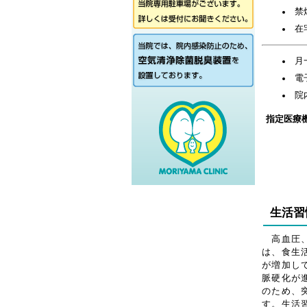
禁
在
月
電
院
指定医療
生活習
高血圧、
は、食生
が増加し
脈硬化が
のため、
す。生活習