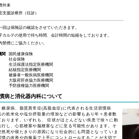
煙外来
宅支援診療所（往診）
一回は保険証の確認をさせていただきます。
子カルテの使用で待ち時間、会計時間の短縮をしております。
内禁煙にご協力ください。
機関
国民健康保険
社会保険
生活保護法指定医療機関
結核指定医療機関
被爆者一般疾病医療機関
大阪府肝炎協力医療機関
予防接種協力医療機関
慣病と消化器内科について
糖尿病、脂質異常症(高脂血症)に代表される生活習慣病
活の欧米化や塩分摂取量の増加などの影響もあり年々患者数
ております。いずれも、 症状がほとんどない疾患で徐々に動
進行し、心筋梗塞や脳梗塞などに至る可能性があります。そ
突然死や寝たきりの原因になり社会的にも問題となって いま
慣の改善や内服薬で上手にコントロールすることが大切で